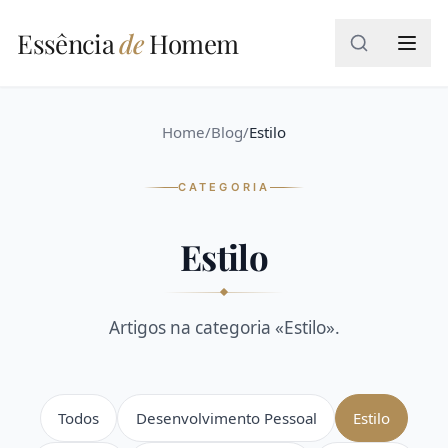
Essência
Essência
de
Homem
de
Homem
MENU
Home
/
Blog
/
Estilo
Buscar
CATEGORIA
artigos…
Estilo
Home
SIGA
A
Artigos na categoria «Estilo».
Blog
REVISTA
Sobre
Nós
Todos
Desenvolvimento Pessoal
Estilo