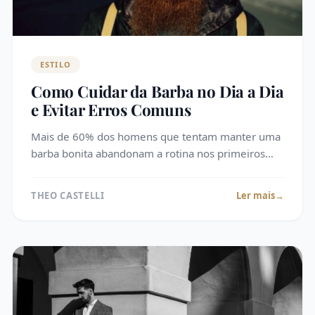
ESTILO
Como Cuidar da Barba no Dia a Dia
e Evitar Erros Comuns
Mais de 60% dos homens que tentam manter uma
barba bonita abandonam a rotina nos primeiros
três meses, não por falta de vontade, mas por não
saber como cuidar da barba de um jeito…
THEO CASTELLI
Ler mais
→