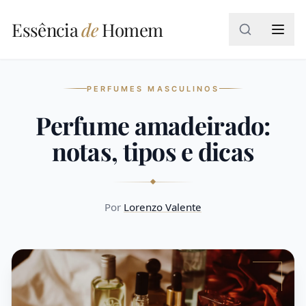
Essência
Essência
de
Homem
de
Homem
MENU
PERFUMES MASCULINOS
Perfume amadeirado:
Buscar
artigos…
notas, tipos e dicas
Home
Por
Lorenzo Valente
SIGA
A
Blog
REVISTA
Sobre
Nós