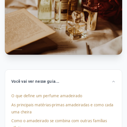
Contato
ENTRE
EM
CONTATO
Você vai ver nesse guia...
O que define um perfume amadeirado
As principais matérias-primas amadeiradas e como cada
uma cheira
Como o amadeirado se combina com outras famílias