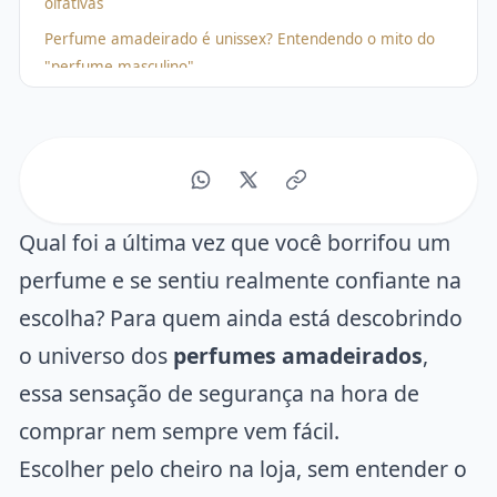
olfativas
Perfume amadeirado é unissex? Entendendo o mito do
"perfume masculino"
Como testar e identificar um perfume amadeirado na
prática
Como escolher o perfume amadeirado certo para o seu
perfil
Como usar e prolongar um perfume amadeirado
Qual foi a última vez que você borrifou um
Perfumes amadeirados por estação do ano
perfume e se sentiu realmente confiante na
Perguntas frequentes sobre perfumes amadeirados
escolha? Para quem ainda está descobrindo
Conclusão
o universo dos
perfumes amadeirados
,
essa sensação de segurança na hora de
comprar nem sempre vem fácil.
Escolher pelo cheiro na loja, sem entender o